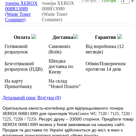
К
1780 грн.
1320 грн.
тонера XEROX
008R13089
(Waste Toner
Container)
Оплата
Доставка
Гарантия
Готівковий
Самовивіз
Від виробника (12
розрахунок
(Київ)
месяців)
Швидка
Безготівковий
Обмін/Повернення
доставка по
розрахунок (ПДВ)
протягом 14 днів
Києву
На карту
На склад
Приватбанку
"Нової Пошти"
Детальний опис
Відгуки (0)
Оригінальна ємність-контейнер для відпрацьованого тонера
XEROX
для принтерів
008R13089
WorkCentre WC 7120 / 7125; 7220 /
. Ресурс друку – 33000 сторінок.
Придбати товар
7225; 7220i / 7225i
XEROX
можна у Києві замовивши на нашому сайті.
008R13089
Продаж та доставка по Україні здійснюється до міст, в яких є
відділення транспортної компанії «Нова пошта».