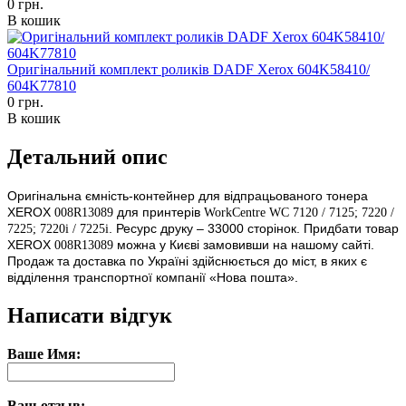
0 грн.
В кошик
Оригінальний комплект роликів DADF Xerox 604K58410/
604K77810
0 грн.
В кошик
Детальний опис
Оригінальна ємність-контейнер для відпрацьованого тонера
XEROX
для принтерів
008R13089
WorkCentre WC 7120 / 7125; 7220 /
. Ресурс друку – 33000 сторінок.
Придбати товар
7225; 7220i / 7225i
XEROX
можна у Києві замовивши на нашому сайті.
008R13089
Продаж та доставка по Україні здійснюється до міст, в яких є
відділення транспортної компанії «Нова пошта».
Написати відгук
Ваше Имя:
Ваш отзыв: