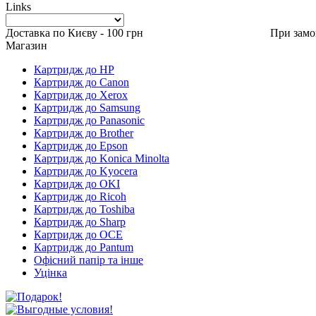
Links
Доставка по Києву - 100 грн При замовленні в
Магазин
Картридж до HP
Картридж до Canon
Картридж до Xerox
Картридж до Samsung
Картридж до Panasonic
Картридж до Brother
Картридж до Epson
Картридж до Konica Minolta
Картридж до Kyocera
Картридж до OKI
Картридж до Ricoh
Картридж до Toshiba
Картридж до Sharp
Картридж до OCE
Картридж до Pantum
Офісний папір та інше
Уцінка