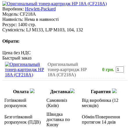
Виробник:
Hewlett-Packard
Модель:
CF218A
Наявність:
Нема в наявності
Ресурс:
1400 стр.
Сумісність:
LJ M133, LJP M103, 104, 132
Обрати:
Цена без НДС
Быстрый заказ
Оригинальный
тонер-картридж HP
0 грн.
18A (CF218A)
Оплата
Доставка
Гарантия
Готівковий
Самовивіз
Від виробника (12
розрахунок
(Київ)
месяців)
Швидка
Безготівковий
Обмін/Повернення
доставка по
розрахунок (ПДВ)
протягом 14 днів
Києву