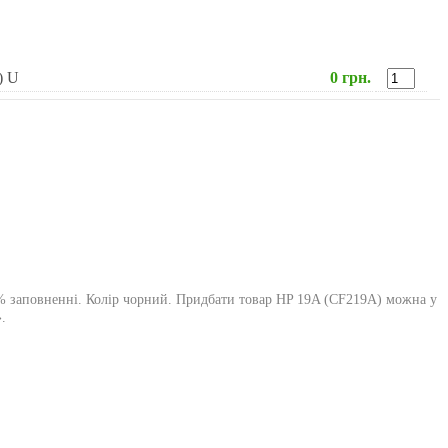
) U
0 грн.
5% заповненні. Колір чорний. Придбати товар HP 19A (CF219A) можна у
.