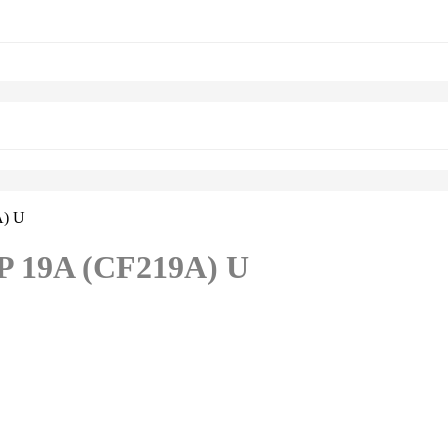
A) U
P 19A (CF219A) U