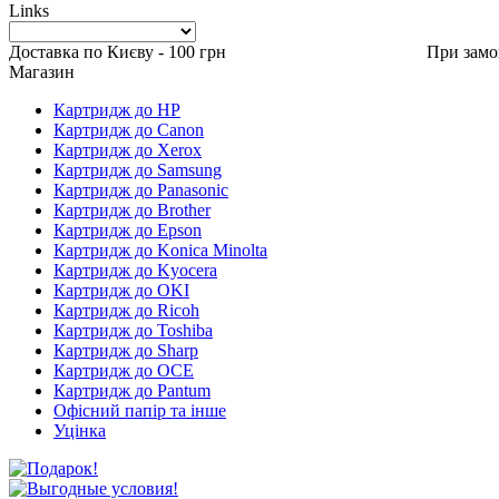
Links
Доставка по Києву - 100 грн При замовленні в
Магазин
Картридж до HP
Картридж до Canon
Картридж до Xerox
Картридж до Samsung
Картридж до Panasonic
Картридж до Brother
Картридж до Epson
Картридж до Konica Minolta
Картридж до Kyocera
Картридж до OKI
Картридж до Ricoh
Картридж до Toshiba
Картридж до Sharp
Картридж до OCE
Картридж до Pantum
Офісний папір та інше
Уцінка