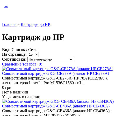
→
Головна
»
Картридж до HP
Картридж до HP
Вид:
Список
/
Сетка
На странице:
Сортировка:
Сравнение товаров (0)
Совместимый картридж G&G-CE278A (аналог HP CE278A)
Совместимый картридж G&G-CE278A (HP 78A (CE278A)),
для принтеров LaserJet Pro M1536/P1560ser/1..
0 грн.
Нет в наличии
Уведомить о наличии
Совместимый картридж G&G-CB436A (аналог HP CB436A)
Совместимый картридж G&G-CB436A (аналог HP CB436A),
для принтеров LaserJet M1120/1522/P1505. Р..