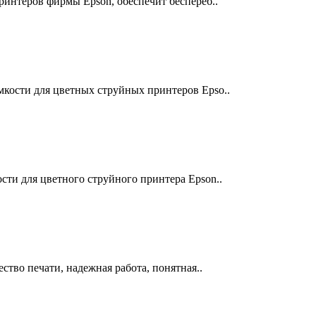
ринтеров фирмы Epson, обеспечит беспереб..
кости для цветных струйных принтеров Epso..
ти для цветного струйного принтера Epson..
ство печати, надежная работа, понятная..