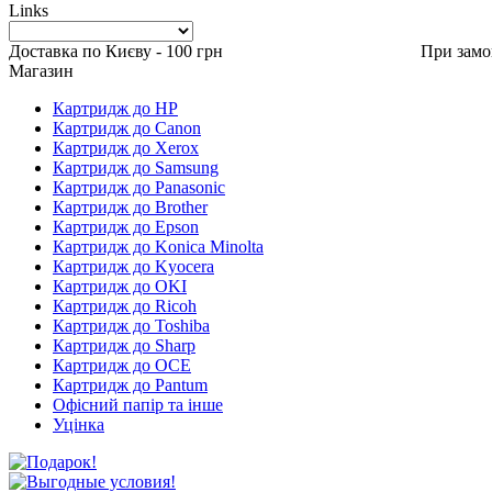
Links
Доставка по Києву - 100 грн При замовленні в
Магазин
Картридж до HP
Картридж до Canon
Картридж до Xerox
Картридж до Samsung
Картридж до Panasonic
Картридж до Brother
Картридж до Epson
Картридж до Konica Minolta
Картридж до Kyocera
Картридж до OKI
Картридж до Ricoh
Картридж до Toshiba
Картридж до Sharp
Картридж до OCE
Картридж до Pantum
Офісний папір та інше
Уцінка