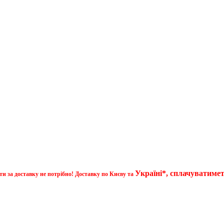
Україні*, сплачуватиме
ти за доставку не потрібно! Доставку по Києву та