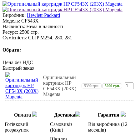
Виробник:
Hewlett-Packard
Модель:
CF543X
Наявність:
Нема в наявності
Ресурс:
2500 стр.
Сумісність:
CLJP M254, 280, 281
Обрати:
Цена без НДС
Быстрый заказ
Оригинальный
картридж HP
5390 грн.
5200 грн.
CF543X (203X)
Magenta
Оплата
Доставка
Гарантия
Готівковий
Самовивіз
Від виробника (12
розрахунок
(Київ)
месяців)
Швидка