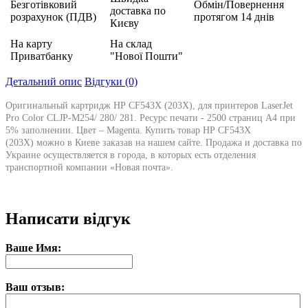
Безготівковий
Обмін/Повернення
доставка по
розрахунок (ПДВ)
протягом 14 днів
Києву
На карту
На склад
Приватбанку
"Нової Пошти"
Детальний опис
Відгуки (0)
Оригинальный картридж HP CF543X (203X), для принтеров LaserJet
Pro Color CLJP-M254/ 280/ 281. Ресурс печати - 2500 страниц А4 при
5% заполнении. Цвет – Magenta. Купить товар HP CF543X
(203X) можно в Киеве заказав на нашем сайте. Продажа и доставка по
Украине осуществляется в города, в которых есть отделения
транспортной компании «Новая почта».
Написати відгук
Ваше Имя:
Ваш отзыв: