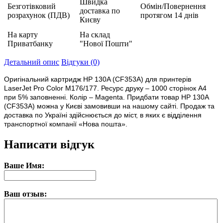
Швидка
Безготівковий
Обмін/Повернення
доставка по
розрахунок (ПДВ)
протягом 14 днів
Києву
На карту
На склад
Приватбанку
"Нової Пошти"
Детальний опис
Відгуки (0)
Оригінальний картридж HP 130A (CF353A) для принтерів
LaserJet Pro Color M176/177. Ресурс друку – 1000 сторінок А4
при 5% заповненні. Колір – Magenta. Придбати товар HP 130A
(CF353A) можна у Києві замовивши на нашому сайті. Продаж та
доставка по Україні здійснюється до міст, в яких є відділення
транспортної компанії «Нова пошта».
Написати відгук
Ваше Имя:
Ваш отзыв: