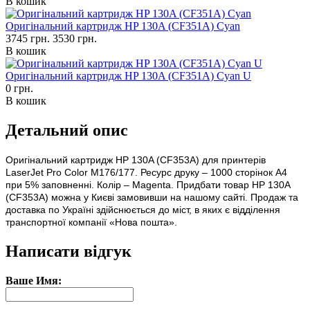
В кошик
Оригінальний картридж HP 130A (CF351A) Cyan
3745 грн.
3530 грн.
В кошик
Оригінальний картридж HP 130A (CF351A) Cyan U
0 грн.
В кошик
Детальний опис
Оригінальний картридж HP 130A (CF353A) для принтерів
LaserJet Pro Color M176/177. Ресурс друку – 1000 сторінок А4
при 5% заповненні. Колір – Magenta. Придбати товар HP 130A
(CF353A) можна у Києві замовивши на нашому сайті. Продаж та
доставка по Україні здійснюється до міст, в яких є відділення
транспортної компанії «Нова пошта».
Написати відгук
Ваше Имя: