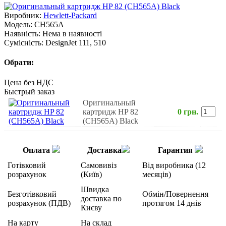
Виробник:
Hewlett-Packard
Модель:
CH565A
Наявність:
Нема в наявності
Сумісність:
DesignJet 111, 510
Обрати:
Цена без НДС
Быстрый заказ
Оригинальный
картридж HP 82
0 грн.
(CH565A) Black
Оплата
Доставка
Гарантия
Готівковий
Самовивіз
Від виробника (12
розрахунок
(Київ)
месяців)
Швидка
Безготівковий
Обмін/Повернення
доставка по
розрахунок (ПДВ)
протягом 14 днів
Києву
На карту
На склад