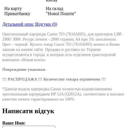
На карту
На склад
Приватбанку
"Нової Пошти"
Детальний опис
Відгуки (0)
Оригинальный картридж Canon 703 (7616A005), для принтеров LBP-
2900/ 3000. Ресурс печати - 2000 страниц А4 при 5% заполнении.
Цвет – черный. Купить товар Canon 703 (7616A005) можно в Киеве
заказав на нашем сайте. Продажа и доставка по Украине
осуществляется в города, в которых есть отделения транспортной
компании «Новая почта»
Повреждение упаковки.
!!! PACПPOДAЖA !!! Количество товара ограничено !!!
*Данная модель картриджа Canon полностью взаимозаменяема
оригинальным картриджем HP 12A (Q2612A), соответствие и высокое
качество печати гарантированно на 100%
Написати відгук
Ваше Имя: