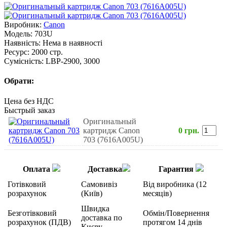
Виробник:
Canon
Модель:
703U
Наявність:
Нема в наявності
Ресурс:
2000 стр.
Сумісність:
LBP-2900, 3000
Обрати:
Цена без НДС
Быстрый заказ
Оригинальный
картридж Canon
0 грн.
703 (7616A005U)
Оплата
Доставка
Гарантия
Готівковий
Самовивіз
Від виробника (12
розрахунок
(Київ)
месяців)
Швидка
Безготівковий
Обмін/Повернення
доставка по
розрахунок (ПДВ)
протягом 14 днів
Києву