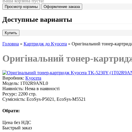
Ваша корзина пуста!
Просмотр корзины
Оформление заказа
Доступные варианты
Головна
»
Картридж до Kyocera
» Оригінальний тонер-картри
Оригінальний тонер-картрид
Виробник:
Kyocera
Модель:
1T02R9ANL0
Наявність:
Нема в наявності
Ресурс:
2200 стр.
Сумісність:
EcoSys-P5021, EcoSys-M5521
Обрати:
Цена без НДС
Быстрый заказ