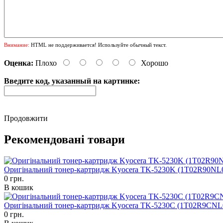
Внимание:
HTML не поддерживается! Используйте обычный текст.
Оценка:
Плохо
Хорошо
Введите код, указанный на картинке:
Продовжити
Рекомендовані товари
Оригінальний тонер-картридж Kyocera TK-5230K (1T02R90NL
0 грн.
В кошик
Оригінальний тонер-картридж Kyocera TK-5230C (1T02R9CNL
0 грн.