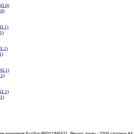
0)
1)
1)
1)
1)
 принтерів EcoSys-P5021/M5521. Ресурс друку - 2200 сторінок А4 